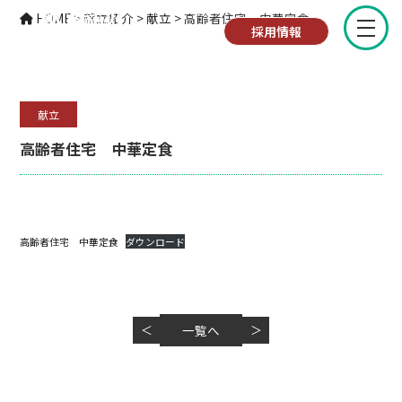
献立紹介
HOME
>
献立紹介
>
献立
>
高齢者住宅 中華定食
採用情報
献立
高齢者住宅 中華定食
高齢者住宅 中華定食
ダウンロード
＜
一覧へ
＞