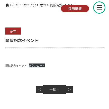
献立紹介
HOME
>
献立紹介
>
献立
>
開院記念イベント
採用情報
献立
開院記念イベント
開院記念イベント
ダウンロード
＜
一覧へ
＞