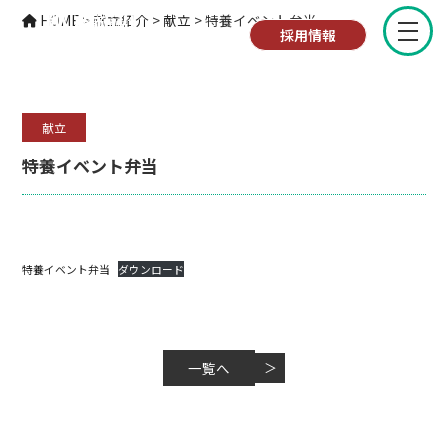
献立紹介
HOME
>
献立紹介
>
献立
>
特養イベント弁当
採用情報
献立
特養イベント弁当
特養イベント弁当
ダウンロード
一覧へ
＞