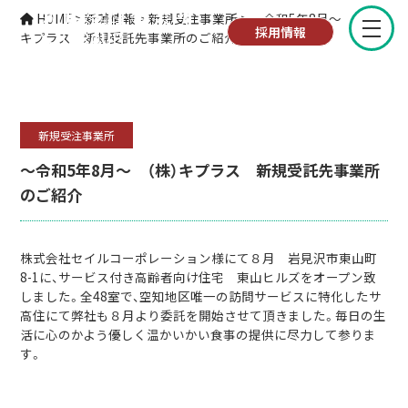
新規受注事業所
HOME
>
新着情報
>
新規受注事業所
>
～令和5年8月～ （株）
採用情報
キプラス 新規受託先事業所のご紹介
新規受注事業所
～令和5年8月～ （株）キプラス 新規受託先事業所
のご紹介
株式会社セイルコーポレーション様にて８月 岩見沢市東山町
8-1に、サービス付き高齢者向け住宅 東山ヒルズをオープン致
しました。全48室で、空知地区唯一の訪問サービスに特化したサ
高住にて弊社も８月より委託を開始させて頂きました。毎日の生
活に心のかよう優しく温かいかい食事の提供に尽力して参りま
す。