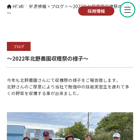
ブログ
HOME
>
新着情報
>
ブログ
>
～2022年北野農園収穫祭の様子
採用情報
～
ブログ
～2022年北野農園収穫祭の様子～
今年も北野農園さんにて収穫際の様子をご報告致します。
北野さんのご厚意により当社で勉強中の技能実習生を連れて多
くの野菜を収穫する事が出来ました。